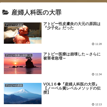
産婦人科医の大罪
アトピー性皮膚炎の大元の原因は
アトピーの原因
『少子化』だった
11:28
アトピー医療は崩壊した～さらに
アトピー医療は崩壊した
被害者急増～
11:34
VOL1６◆『産婦人科医の大罪』
アトピーの原因
【ノーベル賞レベルメソッドの伝
授】
12:13