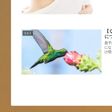
【
Ｑ＆Ａ
に
息子
にな
け切