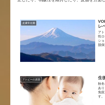
V
皮膚常在菌
レ
アト
性ロ
ショ
脱保
生
アトピーの原因
秋冬
あり
免疫
す。