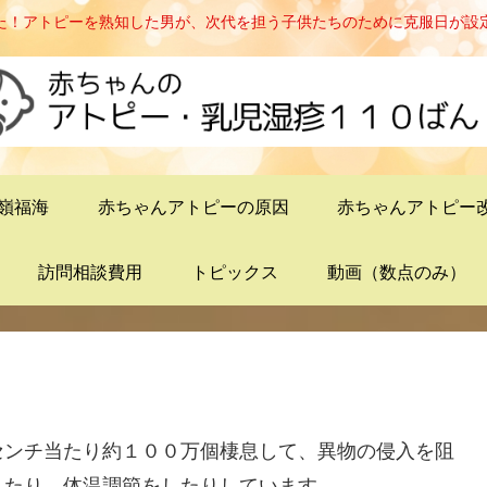
た！アトピーを熟知した男が、次代を担う子供たちのために克服日が設
嶺福海
赤ちゃんアトピーの原因
赤ちゃんアトピー
訪問相談費用
トピックス
動画（数点のみ）
センチ当たり約１００万個棲息して、異物の侵入を阻
したり、体温調節をしたりしています。