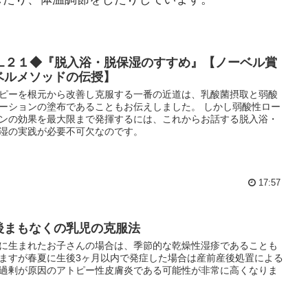
OL２１◆『脱入浴・脱保湿のすすめ』【ノーベル賞
ベルメソッドの伝授】
ピーを根元から改善し克服する一番の近道は、乳酸菌摂取と弱酸
ーションの塗布であることもお伝えしました。 しかし弱酸性ロー
ンの効果を最大限まで発揮するには、これからお話する脱入浴・
湿の実践が必要不可欠なのです。
17:57
後まもなくの乳児の克服法
に生まれたお子さんの場合は、季節的な乾燥性湿疹であることも
ますが春夏に生後3ヶ月以内で発症した場合は産前産後処置による
過剰が原因のアトピー性皮膚炎である可能性が非常に高くなりま